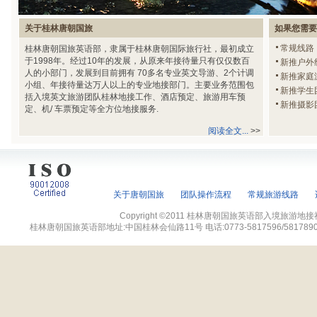
关于桂林唐朝国旅
如果您需要
常规线路
桂林唐朝国旅英语部，隶属于桂林唐朝国际旅行社，最初成立
于1998年。经过10年的发展，从原来年接待量只有仅仅数百
新推户外
人的小部门，发展到目前拥有 70多名专业英文导游、2个计调
新推家庭
小组、年接待量达万人以上的专业地接部门。主要业务范围包
新推学生
括入境英文旅游团队桂林地接工作、酒店预定、旅游用车预
新推摄影
定、机/ 车票预定等全方位地接服务.
阅读全文...
>>
关于唐朝国旅
团队操作流程
常规旅游线路
Copyright ©2011 桂林唐朝国旅英语部入境旅游地接社网站 
桂林唐朝国旅英语部地址:中国桂林会仙路11号 电话:0773-5817596/5817890 传真:07