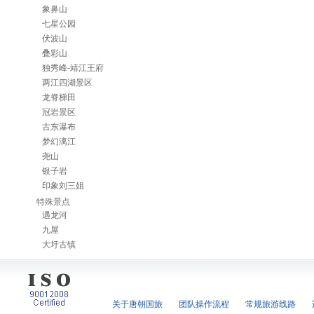
象鼻山
七星公园
伏波山
叠彩山
独秀峰-靖江王府
两江四湖景区
龙脊梯田
冠岩景区
古东瀑布
梦幻漓江
尧山
银子岩
印象刘三姐
特殊景点
遇龙河
九屋
大圩古镇
关于唐朝国旅
团队操作流程
常规旅游线路