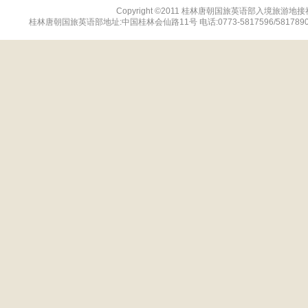
Copyright ©2011 桂林唐朝国旅英语部入境旅游地接社网站 
桂林唐朝国旅英语部地址:中国桂林会仙路11号 电话:0773-5817596/5817890 传真:07