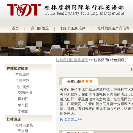
首页
我们的概况
我们的服务准则
桂林的旅游产品信息
桂林唐朝国旅英语部
>> 桂林酒店( 特色酒店 )
桂林旅游线路
常规线路
主题线路
云雾山庄
成功案例
云雾山庄位于漓江精华段草坪镇，距桂林市区
交响乐团
邻冠岩景区，在那里可俯视风景秀丽的漓江，
摄影团
融入山野，尽显度假休闲之悠然。桂北居民的
型，白墙素瓦，在青山碧水间显得十分素雅大
单车团
情。都市人看到云雾山庄无不动心不已，这正
学生团
绿色家园。
桂林酒店
阅读全文...
>>
桂林市酒店
五星级