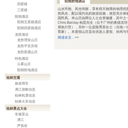
阳朔胜地酒店
四星级
山水环抱、风光绮丽，享有得天独厚的地理优
三星级
然风光，配以现代化的旅游设施，使您充分体
阳朔酒店
国民风。本山庄由两位人士合资修建，其中之
阳朔五星级酒店
Chris Barclay
柏昆先生（位于广州的奥德克培
席执行官），另外一位是陈秀英女士（当地一
阳朔四星级酒店
育家）。本度假山庄旨在供游人度假、休闲与
龙胜酒店
阅读全文...
>>
龙胜理安山庄
龙胜平安宾馆
龙胜星愿山庄
特色酒店
云雾山庄
阳朔胜地酒店
桂林交通
旅游用车
漓江游船信息
桂林机票信息
桂林火车信息
桂林景点大全
常规景点
漓江
芦笛岩