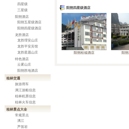
四星级
阳朔四星级酒店
三星级
阳朔酒店
阳朔五星级酒店
阳朔四星级酒店
龙胜酒店
龙胜理安山庄
龙胜平安宾馆
龙胜星愿山庄
阳朔桂福酒店
阳朔
特色酒店
云雾山庄
阳朔胜地酒店
桂林交通
旅游用车
漓江游船信息
桂林机票信息
桂林火车信息
桂林景点大全
常规景点
漓江
芦笛岩