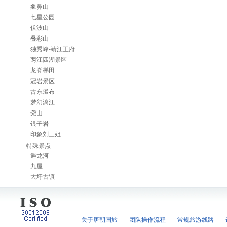
象鼻山
七星公园
伏波山
叠彩山
独秀峰-靖江王府
两江四湖景区
龙脊梯田
冠岩景区
古东瀑布
梦幻漓江
尧山
银子岩
印象刘三姐
特殊景点
遇龙河
九屋
大圩古镇
关于唐朝国旅
团队操作流程
常规旅游线路