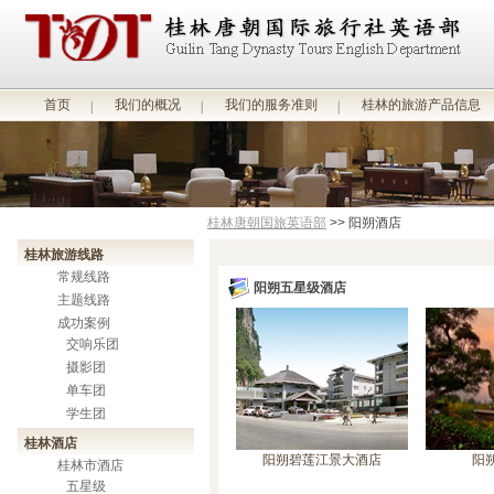
首页
我们的概况
我们的服务准则
桂林的旅游产品信息
桂林唐朝国旅英语部
>> 阳朔酒店
桂林旅游线路
常规线路
阳朔五星级酒店
主题线路
成功案例
交响乐团
摄影团
单车团
学生团
桂林酒店
阳朔碧莲江景大酒店
阳
桂林市酒店
五星级