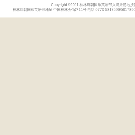
Copyright ©2011 桂林唐朝国旅英语部入境旅游地接社网站 
桂林唐朝国旅英语部地址:中国桂林会仙路11号 电话:0773-5817596/5817890 传真:07