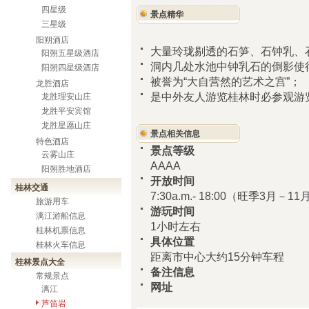
四星级
景点精华
三星级
阳朔酒店
大量玲珑剔透的石笋、石钟乳、
阳朔五星级酒店
洞内几处水池中钟乳石的倒影使
阳朔四星级酒店
被誉为“大自营然的艺术之宫”；
龙胜酒店
是中外友人游览桂林时必参观游
龙胜理安山庄
龙胜平安宾馆
龙胜星愿山庄
景点相关信息
特色酒店
景点等级
云雾山庄
AAAA
阳朔胜地酒店
开放时间
桂林交通
7:30a.m.- 18:00（旺季3月－1
旅游用车
游玩时间
漓江游船信息
1小时左右
桂林机票信息
具体位置
桂林火车信息
距离市中心大约15分钟车程
桂林景点大全
备注信息
常规景点
网址
漓江
芦笛岩