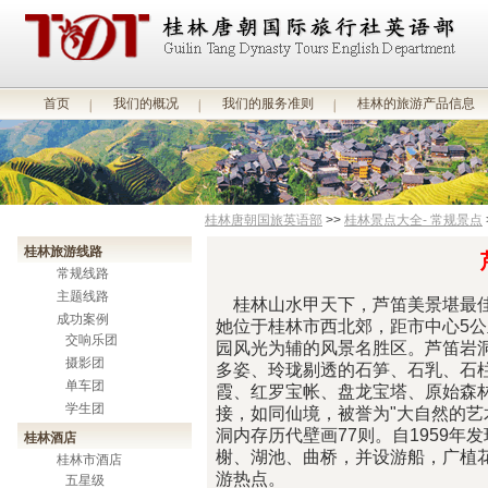
首页
我们的概况
我们的服务准则
桂林的旅游产品信息
桂林唐朝国旅英语部
>>
桂林景点大全- 常规景点
桂林旅游线路
常规线路
主题线路
桂林山水甲天下，芦笛美景堪最佳
成功案例
她位于桂林市西北郊，距市中心5
交响乐团
园风光为辅的风景名胜区。芦笛岩洞
摄影团
多姿、玲珑剔透的石笋、石乳、石
单车团
霞、红罗宝帐、盘龙宝塔、原始森
学生团
接，如同仙境，被誉为"大自然的艺
洞内存历代壁画77则。自1959
桂林酒店
榭、湖池、曲桥，并设游船，广植
桂林市酒店
游热点。
五星级