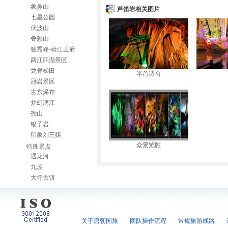
象鼻山
芦笛岩相关图片
七星公园
伏波山
叠彩山
独秀峰-靖江王府
两江四湖景区
龙脊梯田
半首诗台
冠岩景区
古东瀑布
梦幻漓江
尧山
银子岩
印象刘三姐
众景览胜
特殊景点
遇龙河
九屋
大圩古镇
关于唐朝国旅
团队操作流程
常规旅游线路