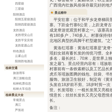
四星级
广西境内壮族风俗保存最完好的地
三星级
景点精华
阳朔酒店
平安壮寨：位于和平乡龙脊梯田景
阳朔五星级酒店
寨。下距金竹寨6公里，上距龙脊古
阳朔四星级酒店
成龙脊游览观赏村寨之一。该寨高
龙胜酒店
有180多户，740多人。村寨保
龙胜理安山庄
北地区典型的高脚干栏型建筑。“之
龙胜平安宾馆
龙胜星愿山庄
黄洛红瑶寨：黄洛红瑶寨是“龙脊
特色酒店
瑶妇女就有蓄长发的传统习惯。全村6
云雾山庄
多名，最长的1．70米，是世界上独
阳朔胜地酒店
发之最”)。景点经营内容有：瑶族
桂林交通
村寨前有一条铁索桥以及工艺品长
旅游用车
虎爪等瑶族图腾的钱包、挂袋、书
漓江游船信息
服饰。旅游卫生较好，制定有《黄
桂林机票信息
头发在18岁前不剪。18岁时剪一
桂林火车信息
世。长发瑶歌：一梳长发黑又亮梳
情意长；丝丝长发长又亮父母恩情
桂林景点大全
长。
常规景点
漓江
备注：
芦笛岩