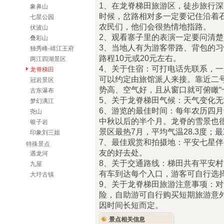
1、在龙脊梯田旅游区，徒步旅行
象鼻山
时候，岔路相对多一定要记住沿着
七星公园
农民们，他们会很热情地指路。
伏波山
2、观看寨子里的表演一定要问清
叠彩山
3、当地人有为游客带路、背包的习
独秀峰-靖江王府
路程10元或20元左右。
两江四湖景区
4、关于住宿：可打电话先联系，
龙脊梯田
可以约定由旅馆派人来接。靠近二号
冠岩景区
势高、空气好，且从窗口就可俯瞰“
古东瀑布
5、关于龙脊梯田气候：天气变化
梦幻漓江
6、游览的最佳时间：每年农历四
尧山
中秋以后的半个月。龙脊的雪景也
银子岩
景区最热7月，平均气温28.3度；最
印象刘三姐
7、最佳观赏和拍摄地：平安七星
特殊景点
友的好去处。
遇龙河
8、关于交通路线：梯田共有平安
九屋
有车到达每个入口，游客可自行选
大圩古镇
9、关于龙脊梯田旅游注意事项：
险，自助游可自行购买短期旅游意
因时间长短而定。
景点相关信息