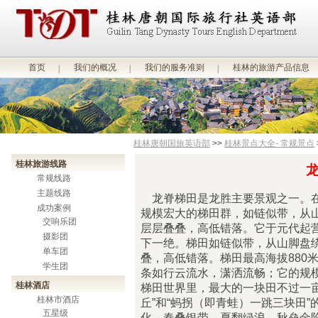
首页
我们的概况
我们的服务准则
桂林的旅游产品信息
桂林唐朝国旅英语部
>>
桂林景点大全- 常规景点
桂林旅游线路
常规线路
主题线路
龙脊梯田是龙胜主要景观之一。在
成功案例
规模宏大的梯田群，如链似带，从
交响乐团
层层叠叠，高低错落。它于元代起
摄影团
下一绝。梯田如链似带，从山脚盘
单车团
叠，高低错落。梯田最高海拔880米
学生团
条如行云流水，潇洒流畅；它的规
桂林酒店
梯田世界里，最大的一块田不过一
桂林市酒店
丘”和“蚂拐（即青蛙）一跳三块田
五星级
化，春叠银带，夏翻绿浪，秋垒金