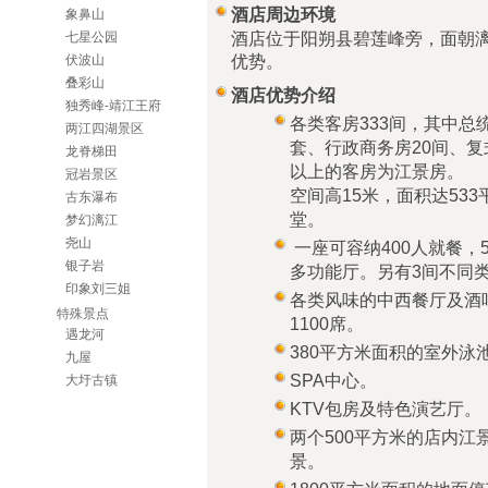
酒店周边环境
象鼻山
酒店位于阳朔县碧莲峰旁，面朝
七星公园
优势。
伏波山
叠彩山
酒店优势介绍
独秀峰-靖江王府
各类客房333间，其中总
两江四湖景区
套、行政商务房20间、复
龙脊梯田
以上的客房为江景房。
冠岩景区
空间高15米，面积达53
古东瀑布
堂。
梦幻漓江
尧山
一座可容纳400人就餐，
银子岩
多功能厅。另有3间不同
印象刘三姐
各类风味的中西餐厅及酒
特殊景点
1100席。
遇龙河
380平方米面积的室外泳
九屋
SPA中心。
大圩古镇
KTV包房及特色演艺厅。
两个500平方米的店内
景。