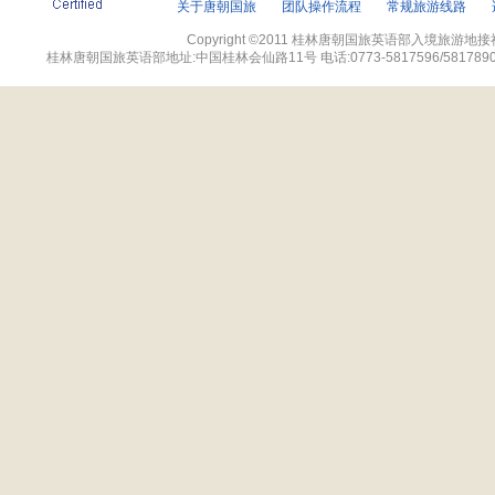
关于唐朝国旅
团队操作流程
常规旅游线路
Copyright ©2011 桂林唐朝国旅英语部入境旅游地接社网站 
桂林唐朝国旅英语部地址:中国桂林会仙路11号 电话:0773-5817596/5817890 传真:07