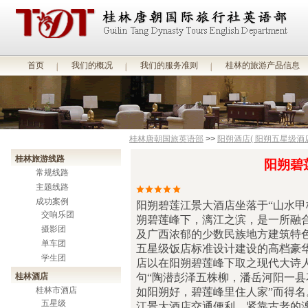
首页
我们的概况
我们的服务准则
桂林的旅游产品信息
桂林唐朝国旅英语部
>>
阳朔酒店( 阳朔五星级酒店
桂林旅游线路
阳朔碧
常规线路
主题线路
成功案例
阳朔碧莲江景大酒店坐落于
“
山水甲
交响乐团
朔碧莲峰下，漓江之滨，是一所融
摄影团
及广西浓郁的少数民族地方建筑特
单车团
五星级饭店标准设计建设的高档豪
学生团
店以在阳朔碧莲峰下取之现代大诗
桂林酒店
句
“
陶潜彭泽五株柳，潘岳河阳一县
桂林市酒店
如阳朔好，碧莲峰里住人家
”
而得名
五星级
江景大酒店交通便利，紧靠古老的