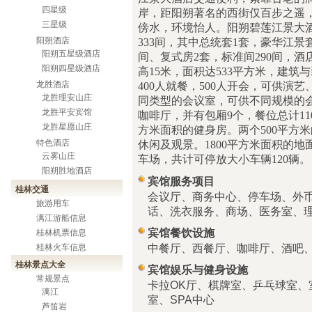
四星级
岸，距阳朔著名的西街仅百步之遥
三星级
傍水，环境怡人。阳朔碧莲江景大
阳朔酒店
333
间，其中总统套
1
套，豪华江景
阳朔五星级酒店
间、复式房
2
套，标准间
290
间，酒
阳朔四星级酒店
高
15
米
，面积达
533
平方米
，建筑与
龙胜酒店
400
人就餐，
500
人开会，可供演艺
龙胜理安山庄
同类型的会议室，可供不同规模的
龙胜平安宾馆
咖啡厅，并有包厢
9
个，餐位总计
11
龙胜星愿山庄
方米
面积的健身房。两个
500
平方米
特色酒店
休闲及观景。
1800
平方米
面积的地
云雾山庄
车场，共计可停放大小车辆
120
辆。
阳朔胜地酒店
宾馆服务项目
桂林交通
会议厅、商务中心、停车场、外币
旅游用车
话、洗衣服务、商场、医务室、
漓江游船信息
宾馆餐饮设施
桂林机票信息
中餐厅、西餐厅、咖啡厅、酒吧
桂林火车信息
桂林景点大全
宾馆娱乐与健身设施
常规景点
卡拉OK厅、棋牌室、乒乓球室、
漓江
室、SPA中心
芦笛岩